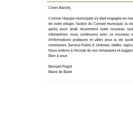
Chers Bariots,
Comme l'équipe municipale s'y était engagée en mar
de notre village, l'action du Conseil municipal, la 
après avoir testé récemment notre nouveau syst
intempéries, nous continuons avec ce nouveau site
d'informations pratiques et utiles pour la vie quo
communes, Service-Public.fr, cinémas, météo, vigicrue
Nous restons à l'écoute de vos remarques et suggest
Bien à vous
Bernard Pagot
Maire de Barie